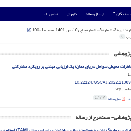
ویسندگان
ارسال مقاله
داوران
تماس با ما
ره:
دوره 3، شماره 3 - شماره پیاپی 10، مهر 1401، صفحه 1-100
6
ات:
 پژوهشی
خاطرات محیطی سواحل دریای عمان؛ یک ارزیابی مبتنی بر رویکرد مشارکتی
10.22124/GSCAJ.2022.21089
اعیل نژاد
1.47 M
ه
اصل مقاله
 پژوهشی- مستخرج از رساله
ایه‌گذاران به هوشمندسازی ساختمان بر اساس مدل (TAM) (مطالعة موردی: مناطق ساحلی استان مازندران)