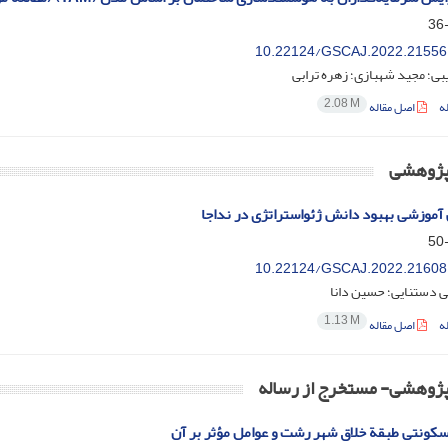
10.22124/GSCAJ.2022.21556
ی؛ مجید شهبازی؛ زهره ترابی
2.08 M
ه
اصل مقاله
 پژوهشی
آموزشی بهبود دانش ژئواستراتژی در نداجا
10.22124/GSCAJ.2022.21608
 دستنایی؛ حسین دانا
1.13 M
ه
اصل مقاله
 پژوهشی- مستخرج از رساله
کونتی طبقة خلاق شهر رشت و عوامل مؤثر بر آن