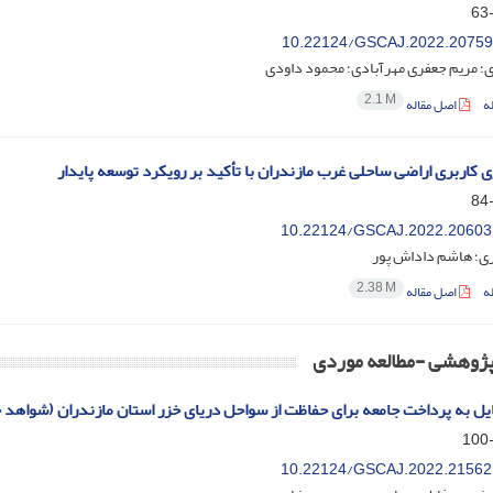
10.22124/GSCAJ.2022.20759
؛ مریم جعفری مهرآبادی؛ محمود داودی
2.1 M
ه
اصل مقاله
زی کاربری اراضی ساحلی غرب مازندران با تأکید بر رویکرد توسعه پایدار
10.22124/GSCAJ.2022.20603
ری؛ هاشم داداش پور
2.38 M
ه
اصل مقاله
 پژوهشی -مطالعه موردی
ایل به پرداخت جامعه برای حفاظت از سواحل دریای خزر استان مازندران (شواهد 
10.22124/GSCAJ.2022.21562