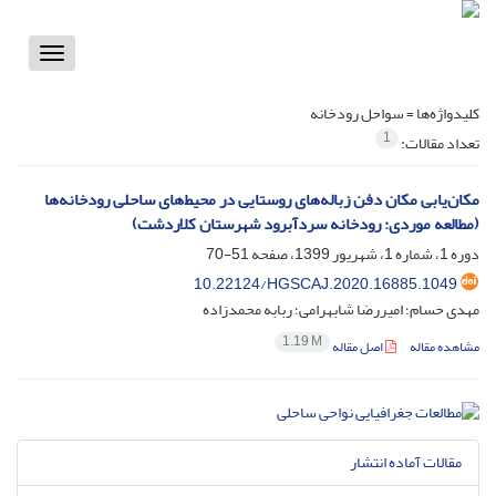
Toggle
vigation
کلیدواژه‌ها =
سواحل رودخانه
1
تعداد مقالات:
مکان‌یابی مکان دفن زباله‌های روستایی در محیط‌های ساحلی رودخانه‌ها
(مطالعه موردی: رودخانه سردآبرود شهرستان کلاردشت)
دوره 1، شماره 1، شهریور 1399، صفحه
51-70
10.22124/HGSCAJ.2020.16885.1049
مهدی حسام؛ امیررضا شابهرامی؛ ربابه محمدزاده
1.19 M
مشاهده مقاله
اصل مقاله
مقالات آماده انتشار