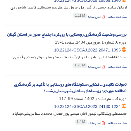
10.22124/GSCAJ.2025.29555.1340
اردلان صادق حسنی؛ نرگس دل افروز؛ علی قلی پورسلیمانی؛ کامبیز شاهرودی
1.11 M
مشاهده مقاله
اصل مقاله
بررسی وضعیت گردشگری روستایی با رویکرد اجتماع محور در استان گیلان
دوره 6، شماره 1، فروردین 1404، صفحه
1-19
10.22124/GSCAJ.2022.20471.1095
سیده فاطمه امامی؛ علیرضا دربان آستانه؛ محمد رضا رضوانی؛ مجتبی قدیری
1.28 M
مشاهده مقاله
اصل مقاله
تحولات کالبدی ـ فضایی سکونتگاه‌های روستایی با تأکید بر گردشگری
(مطالعه موردی: روستاهای ساحلی شهرستان رشت)
دوره 4، شماره 4، دی 1402، صفحه
99-117
10.22124/GSCAJ.2023.24130.1224
محمدعلی ویشکائی؛ تیمور آمار؛ عیسی پوررمضان؛ محمد باسط قریشی میناباد
1.4 M
مشاهده مقاله
اصل مقاله