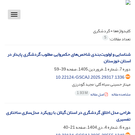
Toggle
vigation
کلیدواژه‌ها =
گردشگری
5
تعداد مقالات:
شناسایی و اولویت‌بندی شاخص‌های حکمروایی مطلوب گردشگری پایدار در
استان خوزستان
دوره 7، شماره 1، فروردین 1405، صفحه
39-59
10.22124/GSCAJ.2025.29317.1336
مهناز حسینی سیاه گلی؛ مجید گودرزی
1.93 M
مشاهده مقاله
اصل مقاله
طراحی مدل اخلاق گردشگری در استان گیلان با رویکرد مدل‌سازی ساختاری
تفسیری
دوره 6، شماره 4، دی 1404، صفحه
21-40