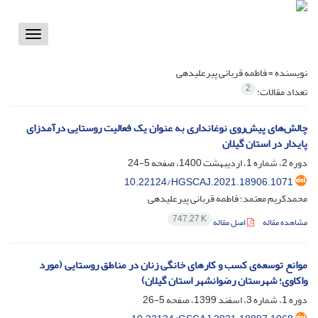
Toggle
vigation
نویسنده =
فاطمه قربانی پیرعلیدهی
2
تعداد مقالات:
چالش‌های پیش‌روی نوغانداری به عنوان یک فعالیت روستایی درآمدزای
پایدار در استان گیلان
دوره 2، شماره 1، اردیبهشت 1400، صفحه
5-24
10.22124/HGSCAJ.2021.18906.1071
محمدکریم معتمد؛ فاطمه قربانی پیرعلیدهی
747.27 K
مشاهده مقاله
اصل مقاله
موانع توسعه‌ی کسب و کارهای خانگی زنان در مناطق روستایی (مورد
واکاوی؛ شهرستان رضوانشهر استان گیلان)
دوره 1، شماره 3، اسفند 1399، صفحه
5-26