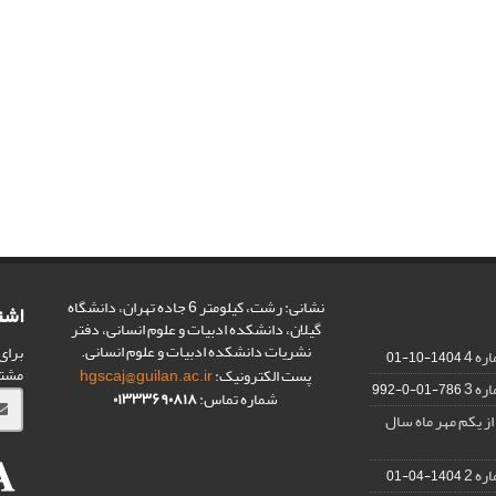
نشانی: رشت، کیلومتر 6 جاده تهران، دانشگاه
اشت
گیلان، دانشکده ادبیات و علوم انسانی، دفتر
نشریات دانشکده ادبیات و علوم انسانی.
برای
1404-10-01
مشت
پست الکترونیک:
hgscaj@guilan.ac.ir
786-01-0-992
شماره تماس:
۰۱۳۳۳۶۹۰۸۱۸
از یکم مهر ماه سال
1404-04-01