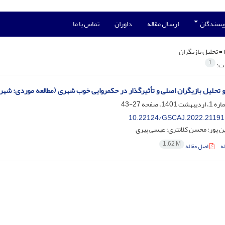
ویسندگان
ارسال مقاله
داوران
تماس با ما
 =
تحلیل بازیگران
1
ات:
 تحلیل بازیگران اصلی و تأثیرگذار در حکمروایی خوب شهری (مطالعه موردی: شهر 
27-43
10.22124/GSCAJ.2022.21191
 پور؛ محسن کلانتری؛ عیسی پیری
1.62 M
ه
اصل مقاله