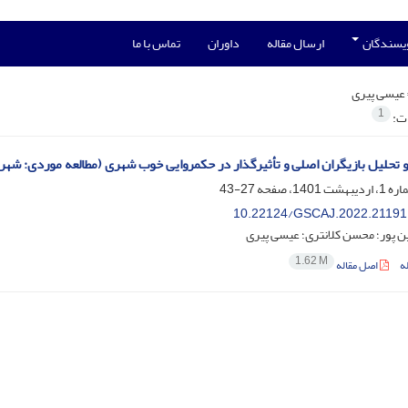
ویسندگان
ارسال مقاله
داوران
تماس با ما
عیسی پیری
1
ات:
 تحلیل بازیگران اصلی و تأثیرگذار در حکمروایی خوب شهری (مطالعه موردی: شهر 
27-43
10.22124/GSCAJ.2022.21191
 پور؛ محسن کلانتری؛ عیسی پیری
1.62 M
ه
اصل مقاله