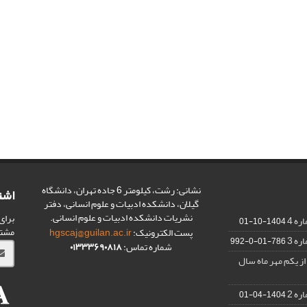
نشانی: رشت، کیلومتر 6 جاده تهران، دانشگاه
اشت
گیلان، دانشکده ادبیات و علوم انسانی، دفتر
نشریات دانشکده ادبیات و علوم انسانی.
برای
1404-10-01
مشت
پست الکترونیک:
hgscaj@guilan.ac.ir
786-01-0-992
شماره تماس:
۰۱۳۳۳۶۹۰۸۱۸
از یکم مهر ماه سال
1404-04-01