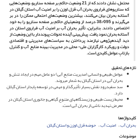
محتمل، نشان دادند که از 21 وضعیت حاکم بر صفحه سناریو، وضعیت‌هایی
که سناریوهای فراروی بحران آب قزل اوزن را بر امنیت آب استان گیلان در
آستانه بحران بیان می‌کنند، بیشترین وضعیت‌های احتمالی ممکن را در بر
می‌گیرند و 38/095 درصد از وضعیت
های حاکم بر صفحه سناریو را به خود
اختصاص دادند. بنابراین، تأثیر بحران آب بر امنیت آب فراروی استان در
آستانه بحران نمود یافت. پیش‏‌بینی آینده تحولات پیونددار با این وضعیت از
دید آینده
پژوهی نیازمند پرداختن به سیاست‌های مدیریتی و اقتصادی
دولت و رویکرد کارگزاران ملی- محلی در مدیریت بهینه منابع آب و کنترل
بازتابِ
عوامل کلیدی است.
تازه های تحقیق
عوامل طبیعی و انسانی (مدیریت منابع آبی) دو عامل مهم در ایجاد تنش و
بحران آبی در استان گیلان به شمار می­روند.
سد سفیدرود نقش بسیار تأثیرگذار و مهمی در توسعه پایدار استان گیلان
دارد.
محیط زیست طبیعی و زیستگاه­های متنوع گیاهی و جانوری استان گیلان در
معرض تهدید ناشی از بحران آبی است.
کلیدواژه‌ها
بحران آب
امنیت آب
حوضه قزل اوزن و استان گیلان
موضوعات