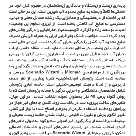
پایداری زیست و زیستگاه و ماندگاری زیستمندان در مفهوم کلان خود در
خشکی‌ها کاملاً وابسته به منابع محدود آب شیرین است. این در حالی است
که برخاسته از درهم‏تنیدگی و هم‏افزایی یک رشته مسائل محلی و جهانی،
دسترسی به منابع آب کاهش یافته است. از این‌رو، تداوم این وضعیت؛
امنیت، توسعه، رفاه و کارکرد اکوسیستم‏های جغرافیایی را درگیر چالش‌های
جدی کرده است. موقعیت خشک جغرافیایی ایران به همراه افزایش مصرف
منابع محدود آب، کشور را درگیر بحران آب کرده است. این در حالی است
که بازتاب این وضعیت در مناطق مختلف، متفاوت است. مقاله حاضر بازتاب
بحران آب حوضه قزل اوزن بر امنیت آب فراروی استان گیلان را بررسی
می‌کند. استانی که بخش عمده امنیت آب و اقتصاد آن به این رود وابسته
است. داده‌های مورد نیاز پژوهش با روش کتابخانه‌ای و میدانی گردآوری و با
بهره‌گیری از نرم افزارهای
Micmac
و
Scenario Wizard
بررسی و
مطالعه شده است. پژوهش آمیخته(کیفی- کمی) پیش‌رو، از نظر هدف
کاربردی و از لحاظ ماهیت، توصیفی-تحلیلی است. جامعه آماری پژوهش
شامل متخصصان دانشگاهی و اجراییِ درگیر با مساله پژوهش است که با
روش گلوله برفی 40 نفر به‌عنوان نمونه انتخاب شدند. در این میان،
متغیرهای ساخت بی‌رویه سد در بالادست رود، کندن چاه‌های غیر مجاز در
پیرامون رودخانه، استفاده نکردن از بذرهای اصلاح شده با نیاز آبی کمتر،
تغییر الگوی بارش و تغییرات اقلیمی، رعایت نشدن حقابه زیست محیطی و
تهدیدات برخاسته از به‎کارگیری غیر اصولی سم و کود به‌عنوان متغیرهای
کلیدی انتخاب شدند. در راستای متغیرهای کلیدی و حالت‌های احتمالی
ممکن، خروجی نرم افزار
Scenario Wizard
در قالب سناریوهای قوی و