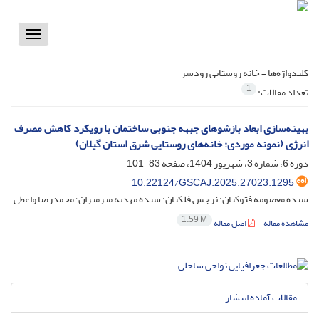
Toggle
vigation
کلیدواژه‌ها =
خانه روستایی رودسر
1
تعداد مقالات:
بهینه‌سازی ابعاد بازشوهای جبهه جنوبی ساختمان با رویکرد کاهش مصرف
انرژی (نمونه موردی: خانه‌های روستایی شرق استان گیلان)
دوره 6، شماره 3، شهریور 1404، صفحه
83-101
10.22124/GSCAJ.2025.27023.1295
سیده معصومه فتوکیان؛ نرجس فلکیان؛ سیده مهدیه میرمیران؛ محمدرضا واعظی
1.59 M
مشاهده مقاله
اصل مقاله
مقالات آماده انتشار