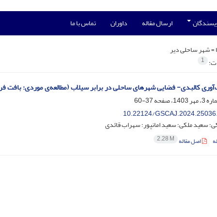
ویسندگان
ارسال مقاله
داوران
تماس با ما
 =
شهر ساحلی دیر
1
ات:
‌آوری کالبدی- فضایی شهرهای ساحلی در برابر سیلاب (مطالعه‌ی موردی: بافت فر
37-60
10.22124/GSCAJ.2024.25036
؛ سعید ملکی؛ سعید امانپور؛ سهراب قائدی
2.28 M
ه
اصل مقاله