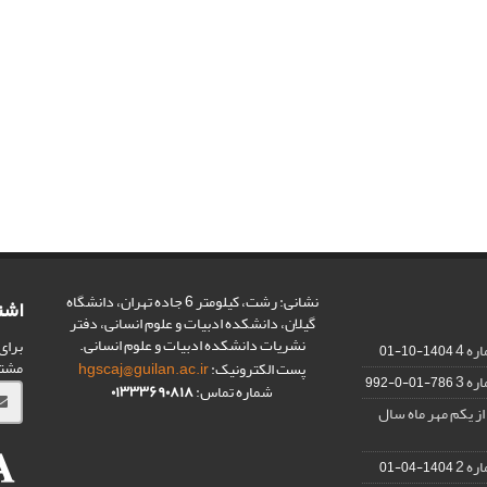
نشانی: رشت، کیلومتر 6 جاده تهران، دانشگاه
اشت
گیلان، دانشکده ادبیات و علوم انسانی، دفتر
نشریات دانشکده ادبیات و علوم انسانی.
برای
1404-10-01
مشت
پست الکترونیک:
hgscaj@guilan.ac.ir
786-01-0-992
شماره تماس:
۰۱۳۳۳۶۹۰۸۱۸
از یکم مهر ماه سال
1404-04-01