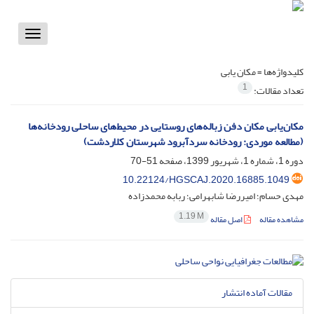
Toggle
vigation
کلیدواژه‌ها =
مکان یابی
1
تعداد مقالات:
مکان‌یابی مکان دفن زباله‌های روستایی در محیط‌های ساحلی رودخانه‌ها
(مطالعه موردی: رودخانه سردآبرود شهرستان کلاردشت)
دوره 1، شماره 1، شهریور 1399، صفحه
51-70
10.22124/HGSCAJ.2020.16885.1049
مهدی حسام؛ امیررضا شابهرامی؛ ربابه محمدزاده
1.19 M
مشاهده مقاله
اصل مقاله
مقالات آماده انتشار